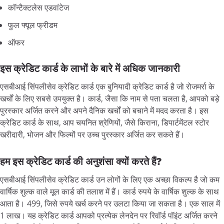
कॉन्टैक्टलेस
एडवांटेज
फुल
फ्यूल
फ्रीडम
ऑफर
इस क्रेडिट कार्ड के लाभों के बारे में अधिक जानकारी
एसबीआई
सिंपलीसेव
क्रेडिट
कार्ड
एक
बुनियादी
क्रेडिट
कार्ड
है
जो
रोजमर्रा
के
खर्चों
के
लिए
सबसे
उपयुक्त
है।
कार्ड
,
जैसा
कि
नाम
से
पता
चलता
है
,
आपको
बड़े
पुरस्कार
अर्जित
करने
और
अपने
दैनिक
खर्चों
को
बचाने
में
मदद
करता
है।
इस
क्रेडिट
कार्ड
के
साथ
,
आप
चयनित
श्रेणियों
,
जैसे
किराना
,
डिपार्टमेंटल
स्टोर
खरीदारी
,
भोजन
और
फिल्मों
पर
उच्च
पुरस्कार
अर्जित
कर
सकते
हैं।
हम इस क्रेडिट कार्ड की अनुशंसा क्यों करते हैं?
एसबीआई
सिंपलीसेव
क्रेडिट
कार्ड
उन
लोगों
के
लिए
एक
अच्छा
विकल्प
है
जो
कम
वार्षिक
शुल्क
वाले
मूल
कार्ड
की
तलाश
में
हैं।
कार्ड
रुपये
के
वार्षिक
शुल्क
के
साथ
आता
है।
499,
जिसे
रुपये
खर्च
करने
पर
उलटा
किया
जा
सकता
है।
एक
साल
में
1
लाख।
यह
क्रेडिट
कार्ड
आपको
प्रत्येक
लेनदेन
पर
रिवॉर्ड
पॉइंट
अर्जित
करने