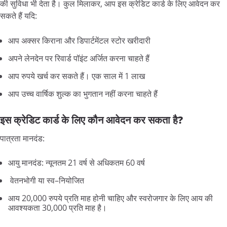
की
सुविधा
भी
देता
है।
कुल
मिलाकर
,
आप
इस
क्रेडिट
कार्ड
के
लिए
आवेदन
कर
सकते
हैं
यदि
:
आप
अक्सर
किराना
और
डिपार्टमेंटल
स्टोर
खरीदारी
अपने
लेनदेन
पर
रिवार्ड
पॉइंट
अर्जित
करना
चाहते
हैं
आप
रुपये
खर्च
कर
सकते
हैं।
एक
साल
में
1
लाख
आप
उच्च
वार्षिक
शुल्क
का
भुगतान
नहीं
करना
चाहते
हैं
इस क्रेडिट कार्ड के लिए कौन आवेदन कर सकता है?
पात्रता
मानदंड
:
आयु
मानदंड
:
न्यूनतम
21
वर्ष
से
अधिकतम
60
वर्ष
वेतनभोगी
या
स्व
–
नियोजित
आय
20,000
रुपये
प्रति
माह
होनी
चाहिए
और
स्वरोजगार
के
लिए
आय
की
आवश्यकता
30,000
प्रति
माह
है।