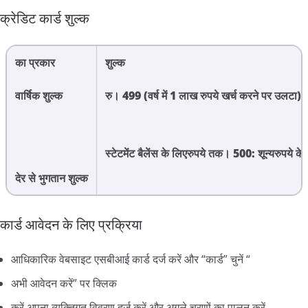
क्रेडिट
कार्ड
शुल्क
का
प्रकार
शुल्क
वार्षिक
शुल्क
रु।
499 (
वर्ष
में
1
लाख
रुपये
खर्च
करने
पर
उलटा
)
स्टेटमेंट
बैलेंस
के
लिएरुपये
तक।
500:
शून्यरुपये
के
देर
से
भुगतान
शुल्क
कार्ड
आवेदन
के
लिए
प्रक्रिया
आधिकारिक
वेबसाइट
एसबीआई
कार्ड
दर्ज
करें
और
“
कार्ड
”
चुनें
“
अभी
आवेदन
करें
”
पर
क्लिक
करें
अपना
व्यक्तिगत
विवरण
दर्ज
करें
और
अगले
चरणों
का
पालन
करें