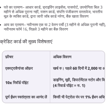
पते
का
प्रमाण
–
आधार
कार्ड
,
ड्राइविंग
लाइसेंस
,
पासपोर्ट
,
उपयोगिता
बिल
3
महीने
से
अधिक
पुराना
नहीं
,
राशन
कार्ड
,
संपत्ति
पंजीकरण
दस्तावेज
,
भारतीय
मूल
के
व्यक्ति
कार्ड
,
द्वारा
जारी
जॉब
कार्ड
नरेगा
,
बैंक
खाता
विवरण
आय
का
प्रमाण
–
नवीनतम
एक
या
2
वेतन
पर्ची
(3
महीने
से
अधिक
पुरानी
नहीं
),
नवीनतम
फॉर्म
16,
पिछले
3
महीने
का
बैंक
विवरण
क्रेडिट
कार्ड
की
मुख्य
विशेषताएं
फ़ीचर
अधिक
विवरण
एक्स्ट्रावैगांजा
ऑफ़र
खर्च
रु।
पहले
60
दिनों
में
2,000
या
अध
डाइनिंग
,
मूवी
,
डिपार्टमेंटल
स्टोर
और
किर
10x
रिवॉर्ड
पॉइंट
(4
रिवार्ड
पॉइंट
=
रु
. 1)
पूर्ण
ईंधन
स्वतंत्रता
का
आनंद
लें
किसी
भी
पेट्रोल
पंप
पर
1%
ईंधन
अधिभ