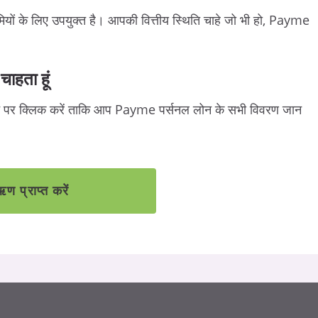
ियों
के
लिए
उपयुक्त
है।
आपकी
वित्तीय
स्थिति
चाहे
जो
भी
हो
, Payme
चाहता
हूं
पर
क्लिक
करें
ताकि
आप
Payme
पर्सनल
लोन
के
सभी
विवरण
जान
ण प्राप्त करें