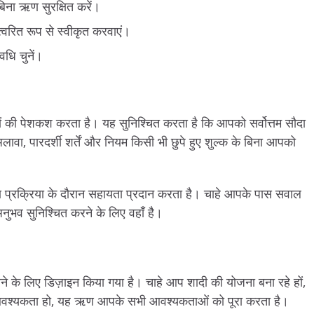
बिना
ऋण
सुरक्षित
करें।
त्वरित
रूप
से
स्वीकृत
करवाएं।
वधि
चुनें।
ं
की
पेशकश
करता
है।
यह
सुनिश्चित
करता
है
कि
आपको
सर्वोत्तम
सौदा
लावा
,
पारदर्शी
शर्तें
और
नियम
किसी
भी
छुपे
हुए
शुल्क
के
बिना
आपको
ण
प्रक्रिया
के
दौरान
सहायता
प्रदान
करता
है।
चाहे
आपके
पास
सवाल
नुभव
सुनिश्चित
करने
के
लिए
वहाँ
है।
ने
के
लिए
डिज़ाइन
किया
गया
है।
चाहे
आप
शादी
की
योजना
बना
रहे
हों
,
वश्यकता
हो
,
यह
ऋण
आपके
सभी
आवश्यकताओं
को
पूरा
करता
है।