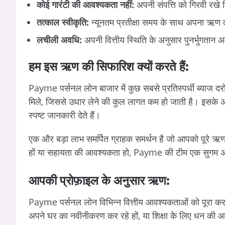
कोई
गारंटी
की
आवश्यकता
नहीं
:
अपनी
संपत्ति
को
गिरवी
रखे
तत्काल
स्वीकृति
:
न्यूनतम
प्रतीक्षा
समय
के
साथ
अपना
ऋण
लचीली
अवधि
:
अपनी
वित्तीय
स्थिति
के
अनुसार
पुनर्भुगतान
अ
हम
इस
ऋण
की
सिफारिश
क्यों
करते
हैं
:
Payme
पर्सनल
लोन
बाजार
में
कुछ
सबसे
प्रतिस्पर्धी
ब्याज
दरो
मिले
,
जिससे
उधार
लेने
की
कुल
लागत
कम
हो
जाती
है।
इसके
अ
स्पष्ट
जानकारी
देते
हैं।
एक
और
बड़ा
लाभ
समर्पित
ग्राहक
समर्थन
है
जो
आपको
पूरे
ऋ
हों
या
सहायता
की
आवश्यकता
हो
, Payme
की
टीम
एक
सुगम
अ
आपकी
प्रोफ़ाइल
के
अनुसार
ऋण
:
Payme
पर्सनल
लोन
विभिन्न
वित्तीय
आवश्यकताओं
को
पूरा
कर
अपने
घर
का
नवीनीकरण
कर
रहे
हों
,
या
शिक्षा
के
लिए
धन
की
आ