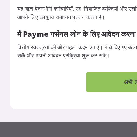
यह
ऋण
वेतनभोगी
कर्मचारियों
,
स्व
–
नियोजित
व्यक्तियों
और
उद्यम
आपके
लिए
उपयुक्त
समाधान
प्रदान
करता
है।
मैं
Payme
पर्सनल
लोन
के
लिए
आवेदन
करना
वित्तीय
स्वतंत्रता
की
ओर
पहला
कदम
उठाएं।
नीचे
दिए
गए
बटन
सकें
और
अपनी
आवेदन
प्रक्रिया
शुरू
कर
सकें।
अभी ऋ