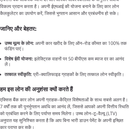
विकल्प
प्रदान
करता
है।
अपनी
ईएमआई
की
योजना
बनाने
के
लिए
कार
लोन
कैलकुलेटर
का
उपयोग
करें
,
जिससे
भुगतान
आसान
और
प्रबंधनीय
हो
सके।
जानिए
और
बेहतर
:
उच्च
मूल्य
के
लोन
:
अपनी
कार
खरीद
के
लिए
ऑन
–
रोड
कीमत
का
100%
तक
फंडिंग
पाएं।
विशेष
ईवी
योजना
:
इलेक्ट्रिक
वाहनों
पर
50
बीपीएस
कम
ब्याज
दर
का
आनंद
लें।
तत्काल
स्वीकृति
:
प्री
–
क्वालिफाइड
ग्राहकों
के
लिए
तत्काल
लोन
स्वीकृति।
हम
इस
लोन
की
अनुशंसा
क्यों
करते
हैं
एक्सिस
बैंक
कार
लोन
अपनी
ग्राहक
–
केंद्रित
विशेषताओं
के
साथ
सबसे
अलग
है।
7
वर्षों
तक
की
पुनर्भुगतान
अवधि
का
आनंद
लें
,
जिससे
आपको
अपनी
वित्तीय
स्थिति
को
प्रबंधित
करने
के
लिए
पर्याप्त
समय
मिलेगा।
उच्च
लोन
–
टू
–
वैल्यू
(LTV)
अनुपात
यह
सुनिश्चित
करता
है
कि
आप
बिना
भारी
डाउन
पेमेंट
के
अपनी
इच्छित
कार
प्राप्त
कर
सकें।