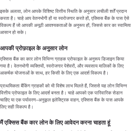
इसके
अलावा
,
लोन
आपके
विशिष्ट
वित्तीय
स्थिति
के
अनुसार
लचीली
शर्तें
प्रदान
करता
है।
चाहे
आप
वेतनभोगी
हों
या
स्वरोजगार
करते
हों
,
एक्सिस
बैंक
के
पास
ऐसे
विकल्प
हैं
जो
आपकी
अनूठी
आवश्यकताओं
के
अनुरूप
हों
,
जिससे
कार
का
स्वामित्व
आसान
हो
सके।
आपकी
प्रोफ़ाइल
के
अनुसार
लोन
एक्सिस
बैंक
का
कार
लोन
विभिन्न
ग्राहक
प्रोफाइल
के
अनुरूप
डिजाइन
किया
गया
है।
वेतनभोगी
व्यक्तियों
,
स्वरोजगार
पेशेवरों
,
और
व्यवसाय
मालिकों
के
लिए
आकर्षक
योजनाओं
के
साथ
,
हर
किसी
के
लिए
एक
आदर्श
विकल्प
है।
प्राथमिकता
बैंकिंग
ग्राहकों
को
भी
विशेष
लाभ
मिलते
हैं
,
जिससे
यह
लोन
विभिन्न
वित्तीय
प्रोफाइल
के
लिए
आदर्श
बनता
है।
चाहे
आपको
एक
पारिवारिक
सेडान
चाहिए
या
एक
पर्यावरण
–
अनुकूल
इलेक्ट्रिक
वाहन
,
एक्सिस
बैंक
के
पास
आपके
लिए
सही
विकल्प
है।
मैं
एक्सिस
बैंक
कार
लोन
के
लिए
आवेदन
करना
चाहता
हूं