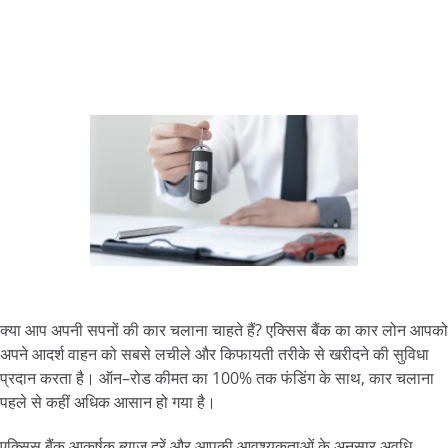
क्या
आप
अपनी
सपनों
की
कार
चलाना
चाहते
हैं
?
एक्सिस
बैंक
का
कार
लोन
आपको
अपने
आदर्श
वाहन
को
सबसे
लचीले
और
किफायती
तरीके
से
खरीदने
की
सुविधा
प्रदान
करता
है।
ऑन
–
रोड
कीमत
का
100%
तक
फंडिंग
के
साथ
,
कार
चलाना
पहले
से
कहीं
अधिक
आसान
हो
गया
है।
एक्सिस
बैंक
आकर्षक
ब्याज
दरें
और
आपकी
आवश्यकताओं
के
अनुसार
अवधि