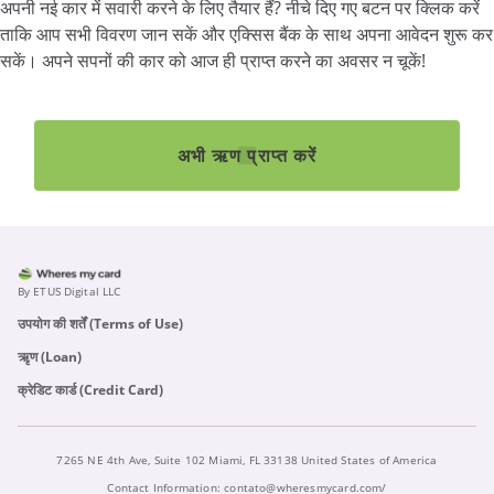
अपनी
नई
कार
में
सवारी
करने
के
लिए
तैयार
हैं
?
नीचे
दिए
गए
बटन
पर
क्लिक
करें
ताकि
आप
सभी
विवरण
जान
सकें
और
एक्सिस
बैंक
के
साथ
अपना
आवेदन
शुरू
कर
सकें।
अपने
सपनों
की
कार
को
आज
ही
प्राप्त
करने
का
अवसर
न
चूकें
!
अभी ऋण प्राप्त करें
By ETUS Digital LLC
उपयोग की शर्तें (Terms of Use)
ऋृण (Loan)
क्रेडिट कार्ड (Credit Card)
7265 NE 4th Ave, Suite 102 Miami, FL 33138 United States of America
Contact Information:
contato@wheresmycard.com/