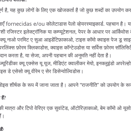
पूर्ण है, यह कुछ लोगों के लिए एक खोजकर्ता है जो कुछ शब्दों का उपयोग क
ूचनाएँ fornecidas e/ou कोलेटाडास पेलो व्हेयरस्माइकार्ड. पहचान है। य
ावेशी रजिस्टर इलेक्ट्रॉनिक या कम्प्यूटेशनल, पेपर के आधार पर आर्किवोस 
्यू नाओ परमिट ए सुआ आइडेंटिफ़ाकाओ, टाइस कॉमो क्वाइस पेज डू साइट
हिपरलिंक्स फ़ोरम क्लिकाडोस, क्वाइस कॉन्टेउडोस या सर्विस फ़ोरम सॉलिसि
्रदान करता है, या सेजा, अपनी पहचान की अनुमति नहीं देता है।
िडीका क्‍यू एक्‍सेस यू यूज, मीडिएंट क्‍वालीकर मेयो, इनक्‍लूइंडो अपरेल्‍होस
इस डे एसेसो क्‍यू वीरेम ए सेर डिसेन्‍वोल्‍विडोस।
इस शीर्षक के रूप में जाना जाता है। आपने “राजनीति” को उपयोग के रूप म
हैं?
 की मात्रा और टिपो वेरिएर एक सुवांटेड, ऑटोरिज़ाकाओ, बेम कॉमो ओ यूसो 
ैं।
ं: