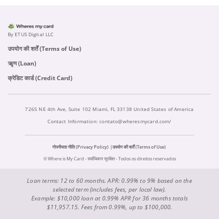
By ETUS Digital LLC
उपयोग की शर्तें (Terms of Use)
ऋृण (Loan)
क्रेडिट कार्ड (Credit Card)
7265 NE 4th Ave, Suite 102 Miami, FL 33138 United States of America
Contact Information:
contato@wheresmycard.com/
गोपनीयता नीति (Privacy Policy)
उपयोग की शर्तें (Terms of Use)
© Where is My Card - सर्वाधिकार सुरक्षित - Todos os direitos reservados
Loan terms: 12 to 60 months. APR: 0.99% to 9% based on the
selected term (includes fees, per local law).
Example: $10,000 loan at 0.99% APR for 36 months totals
$11,957.15. Fees from 0.99%, up to $100,000.